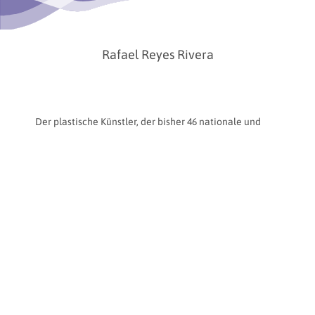
Rafael Reyes Rivera
Der plastische Künstler, der bisher 46 nationale und
internationale Kunstpreise in verschiedenen
Disziplinen wie Madonnari, Wandmalerei, Malerei,
Mischtechnik u.a. gewonnen hat, hat an
internationalen Kunstveranstaltungen teilgenommen,
die als die besten der Welt in Deutschland, England,
Italien, Kolumbien und in Mexiko gelten, und hat in 10
verschiedenen Bundesstaaten und mehr als 20 Städten
gemalt, Kolumbien und in Mexiko hat er in 10
verschiedenen Bundesstaaten und mehr als 20 Städten
gemalt, einige seiner Werke befinden sich auch in den
Vereinigten Staaten, und er hat Kunstkurse in
verschiedenen Bundesstaaten Mexikos gegeben, und