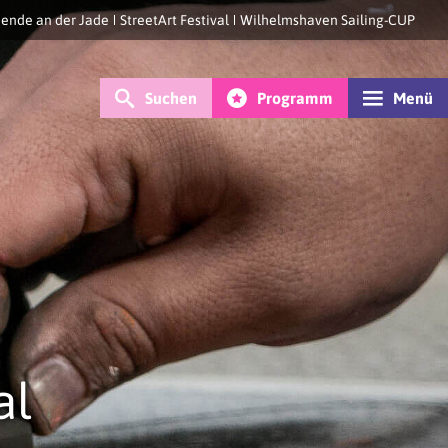
ende an der Jade
StreetArt Festival
Wilhelmshaven Sailing-CUP
Suchen
Programm
Menü
al