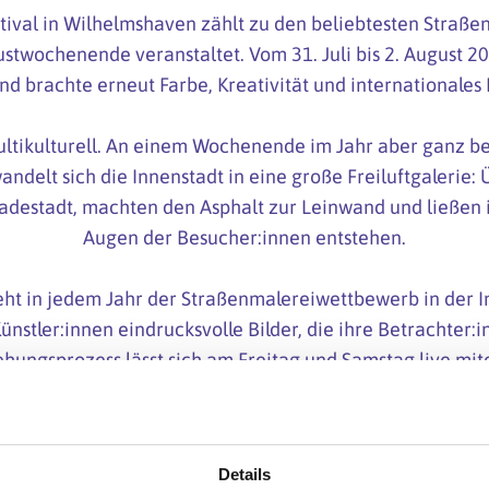
stival in Wilhelmshaven zählt zu den beliebtesten Straß
ustwochenende veranstaltet. Vom 31. Juli bis 2. August 20
nd brachte erneut Farbe, Kreativität und internationales F
ltikulturell. An einem Wochenende im Jahr aber ganz b
andelt sich die Innenstadt in eine große Freiluftgalerie:
Jadestadt, machten den Asphalt zur Leinwand und ließen 
Augen der Besucher:innen entstehen.
teht in jedem Jahr der Straßenmalereiwettbewerb in der In
ünstler:innen eindrucksvolle Bilder, die ihre Betrachter:i
ehungsprozess lässt sich am Freitag und Samstag live mit
en können. Oft sorgen sie noch weit über das Festival
Blicke und ein Lächeln bei den Besucher:innen.
Details
ternationale StreetArt-Festival findet vom 6. bis 8. August 