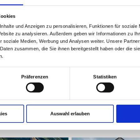
Cookies
Übersicht Gewinner:innen 2026
nhalte und Anzeigen zu personalisieren, Funktionen für soziale
Website zu analysieren. Außerdem geben wir Informationen zu I
r soziale Medien, Werbung und Analysen weiter. Unsere Partner
 Daten zusammen, die Sie ihnen bereitgestellt haben oder die s
n.
 ability to meet a variety of good
creative people at one time and in
place to make something beautiful
Präferenzen
Statistiken
others."
ry Medvetskas - 3D Künstler
ies
Auswahl erlauben