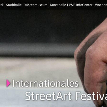
rk
Stadthalle
Küstenmuseum
Kunsthalle
JWP-InfoCenter
Wochen
Internationales
StreetArt Festiv