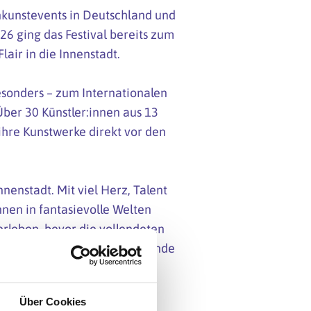
enkunstevents in Deutschland und
26 ging das Festival bereits zum
lair in die Innenstadt.
esonders – zum Internationalen
 Über 30 Künstler:innen aus 13
ihre Kunstwerke direkt vor den
nenstadt. Mit viel Herz, Talent
nnen in fantasievolle Welten
erleben, bevor die vollendeten
wochenende hinaus für staunende
Über Cookies
2027 statt.