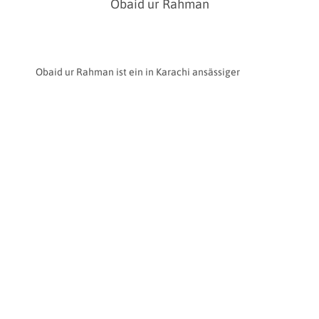
Obaid ur Rahman
Obaid ur Rahman ist ein in Karachi ansässiger
zeitgenössischer bildender Künstler, der für seine
Pionierarbeit im Bereich der 3D- und
anamorphotischen Kunst bekannt ist. Er hat
maßgeblich zur Einführung und Weiterentwicklung
dieser Kunstform in Pakistan beigetragen und schafft
dabei immersive Illusionen, die flache Oberflächen in
fesselnde visuelle Erlebnisse verwandeln, während er
seine Werke auch international präsentiert.
Obaid hat sich auf großformatige Wandmalereien
spezialisiert und in Unternehmens- und
Geschäftsräumen gearbeitet, wobei er künstlerische
Kreativität mit Raumgestaltung verbindet. Seine Arbeit
erstreckt sich auch auf Augmented Reality und
animierte Wandmalereien, wodurch seine Werke eine