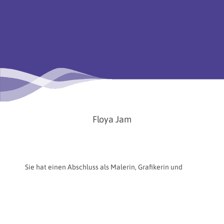
Floya Jam
Sie hat einen Abschluss als Malerin, Grafikerin und
Dekorateurin und ein Abitur in grafischer
Kommunikation. Ihre Erfahrung, die sie im Bereich der
Kinderanimation und im Rahmen ihrer Begleitung bei
der Unternehmensgründung gesammelt hat, hat ihr
ermöglicht, für den Preis Talent des Cités (Kategorie